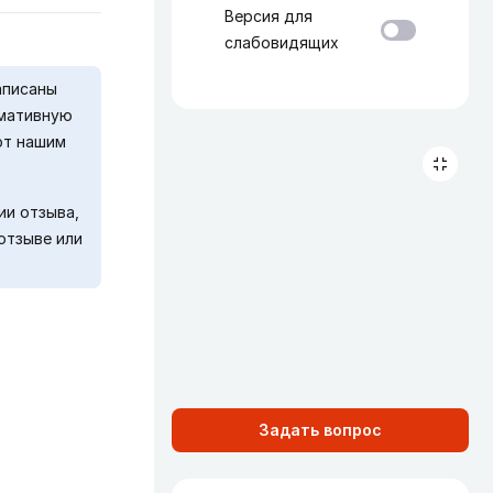
Версия для
слабовидящих
аписаны
рмативную
ют нашим
ии отзыва,
отзыве или
Задать вопрос