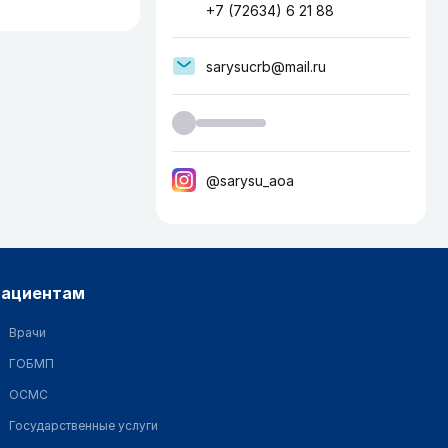
+7 (72634) 6 21 88
sarysucrb@mail.ru
@sarysu_aoa
пациентам
Врачи
ГОБМП
ОСМС
Государственные услуги