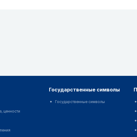
государственные символы
Государственные символы
е, ценности
еления