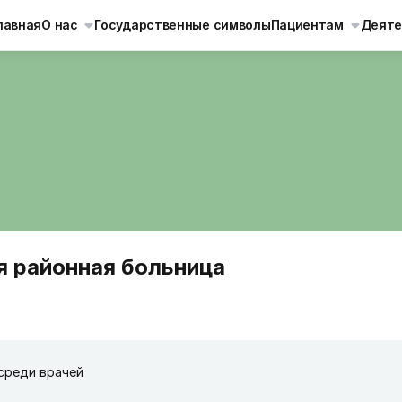
лавная
О нас
Государственные символы
Пациентам
Деяте
я районная больница
среди врачей