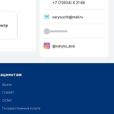
+7 (72634) 6 21 88
sarysucrb@mail.ru
Министерство здравоохранения Респу
ентр
Казахстан
@sarysu_aoa
пациентам
Врачи
ГОБМП
ОСМС
Государственные услуги