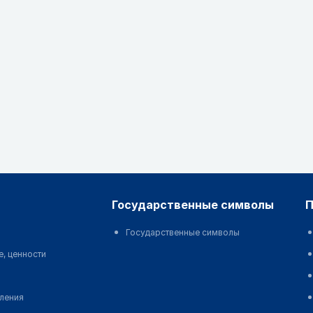
государственные символы
Государственные символы
е, ценности
еления