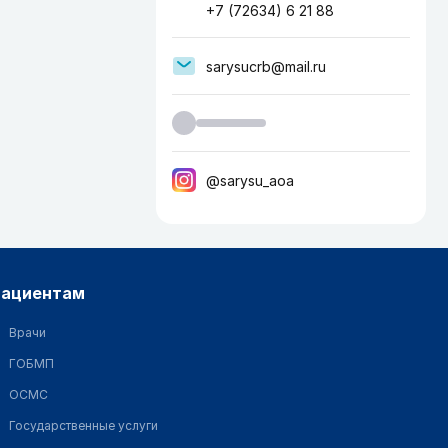
+7 (72634) 6 21 88
sarysucrb@mail.ru
@sarysu_aoa
пациентам
Врачи
ГОБМП
ОСМС
Государственные услуги