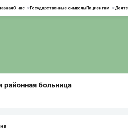
лавная
О нас
Государственные символы
Пациентам
Деяте
я районная больница
вна