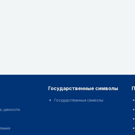
государственные символы
Государственные символы
е, ценности
еления