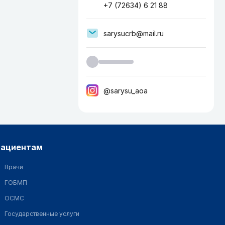
+7 (72634) 6 21 88
sarysucrb@mail.ru
@sarysu_aoa
пациентам
Врачи
ГОБМП
ОСМС
Государственные услуги