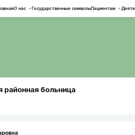
лавная
О нас
Государственные символы
Пациентам
Деяте
я районная больница
аровна