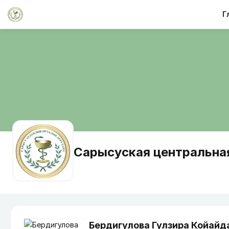
Г
Сарысуская центральна
Бердигулова Гулзира Койайд