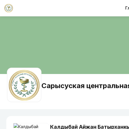
Г
Сарысуская центральна
Калдыбай Айжан Батырханк