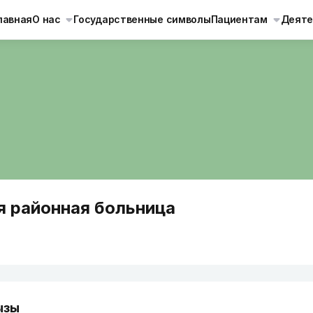
лавная
О нас
Государственные символы
Пациентам
Деяте
я районная больница
ызы