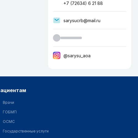
+7 (72634) 6 21 88
sarysucrb@mail.ru
@sarysu_aoa
пациентам
Врачи
ГОБМП
ОСМС
Государственные услуги