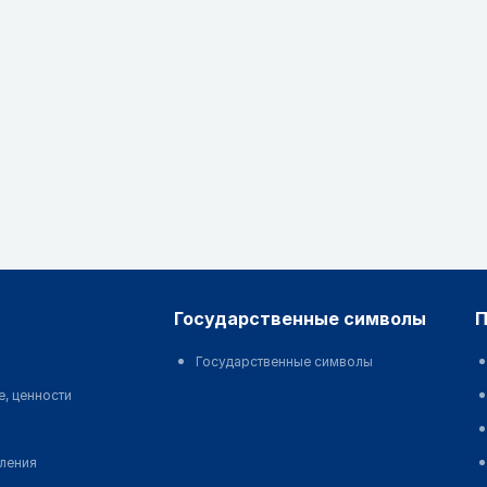
государственные символы
Государственные символы
е, ценности
еления